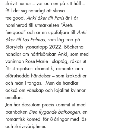
skrivit humor – var och en på sitt håll – 
föll det sig naturligt att skriva 
feelgood. 
Anki åker till Paris
 är i år 
nominerad till utmärkelsen ”Årets 
feelgood” och är en uppföljare till 
Anki 
åker till Las Palmas, 
som låg trea på 
Storytels lyssnartopp 2022. Böckerna 
handlar om hårfrisörskan Anki, som med 
väninnan Rose-Marie i släptåg, råkar ut 
för strapatser: dramatik, romantik och 
oförutsedda händelser – som krokodiler 
och män i tangas.  Men de handlar 
också om vänskap och lojalitet kvinnor 
emellan. 
Jan har dessutom precis kommit ut med 
barnboken 
Den flygande balkongen
, en 
romantisk komedi för 8-åringar med läs- 
och skrivsvårigheter. 