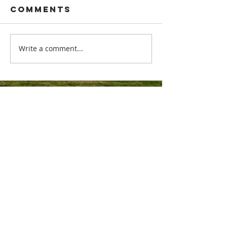
Comments
Banskötsel - Trasiga hålkanter
Tävlingen La Batalj
den 28 juli!
Write a comment...