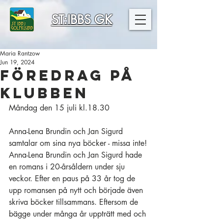
ST:IBBS GK
Maria Rantzow
Jun 19, 2024
Föredrag på
klubben
Måndag den 15 juli kl.18.30
Anna-Lena Brundin och Jan Sigurd 
samtalar om sina nya böcker - missa inte!
Anna-Lena 
Brundin
 och Jan Sigurd hade 
en romans i 20-årsåldern under sju 
veckor. Efter en paus på 33 år tog de 
upp romansen på nytt och började även 
skriva böcker tillsammans. Eftersom de 
bägge under många år uppträtt med och 