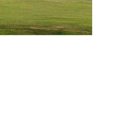
FÖLJ VÅRT NYHETSBREV