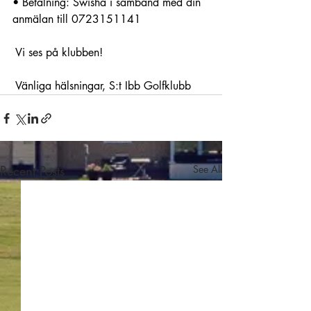
• Betalning: Swisha i samband med din 
anmälan till 0723151141
 Vi ses på klubben!
 Vänliga hälsningar, S:t Ibb Golfklubb
Recent Posts
See All