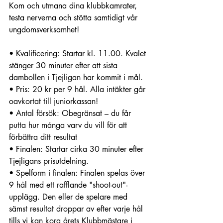
Kom och utmana dina klubbkamrater, 
testa nerverna och stötta samtidigt vår 
ungdomsverksamhet!
• Kvalificering: Startar kl. 11.00. Kvalet 
stänger 30 minuter efter att sista 
dambollen i Tjejligan har kommit i mål.
• Pris: 20 kr per 9 hål. Alla intäkter går 
oavkortat till juniorkassan!
• Antal försök: Obegränsat – du får 
putta hur många varv du vill för att 
förbättra ditt resultat
• Finalen: Startar cirka 30 minuter efter 
Tjejligans prisutdelning.
• Spelform i finalen: Finalen spelas över 
9 hål med ett rafflande "shoot-out"-
upplägg. Den eller de spelare med 
sämst resultat droppar av efter varje hål 
tills vi kan kora årets Klubbmästare i 